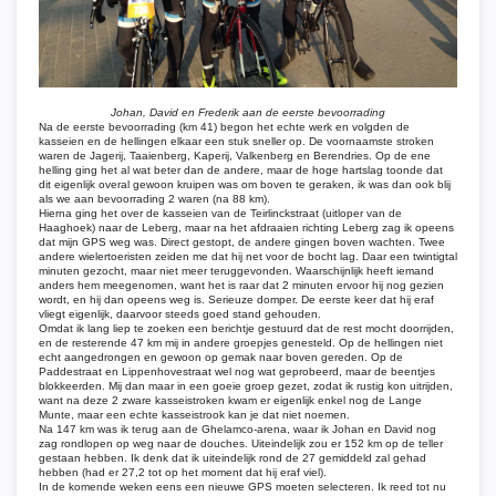
Johan, David en Frederik aan de eerste bevoorrading
Na de eerste bevoorrading (km 41) begon het echte werk en volgden de
kasseien en de hellingen elkaar een stuk sneller op. De voornaamste stroken
waren de Jagerij, Taaienberg, Kaperij, Valkenberg en Berendries. Op de ene
helling ging het al wat beter dan de andere, maar de hoge hartslag toonde dat
dit eigenlijk overal gewoon kruipen was om boven te geraken, ik was dan ook blij
als we aan bevoorrading 2 waren (na 88 km).
Hierna ging het over de kasseien van de Teirlinckstraat (uitloper van de
Haaghoek) naar de Leberg, maar na het afdraaien richting Leberg zag ik opeens
dat mijn GPS weg was. Direct gestopt, de andere gingen boven wachten. Twee
andere wielertoeristen zeiden me dat hij net voor de bocht lag. Daar een twintigtal
minuten gezocht, maar niet meer teruggevonden. Waarschijnlijk heeft iemand
anders hem meegenomen, want het is raar dat 2 minuten ervoor hij nog gezien
wordt, en hij dan opeens weg is. Serieuze domper. De eerste keer dat hij eraf
vliegt eigenlijk, daarvoor steeds goed stand gehouden.
Omdat ik lang liep te zoeken een berichtje gestuurd dat de rest mocht doorrijden,
en de resterende 47 km mij in andere groepjes genesteld. Op de hellingen niet
echt aangedrongen en gewoon op gemak naar boven gereden. Op de
Paddestraat en Lippenhovestraat wel nog wat geprobeerd, maar de beentjes
blokkeerden. Mij dan maar in een goeie groep gezet, zodat ik rustig kon uitrijden,
want na deze 2 zware kasseistroken kwam er eigenlijk enkel nog de Lange
Munte, maar een echte kasseistrook kan je dat niet noemen.
Na 147 km was ik terug aan de Ghelamco-arena, waar ik Johan en David nog
zag rondlopen op weg naar de douches. Uiteindelijk zou er 152 km op de teller
gestaan hebben. Ik denk dat ik uiteindelijk rond de 27 gemiddeld zal gehad
hebben (had er 27,2 tot op het moment dat hij eraf viel).
In de komende weken eens een nieuwe GPS moeten selecteren. Ik reed tot nu