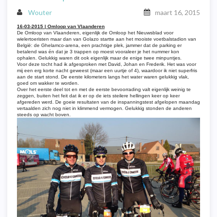
Wouter
maart 16, 2015
16-03-2015 | Omloop van Vlaanderen
De Omloop van Vlaanderen, eigenlijk de Omloop het Nieuwsblad voor
wielertoeristen maar dan van Golazo startte aan het mooiste voetbalstadion van
België: de Ghelamco-arena, een prachtige plek, jammer dat de parking er
betalend was én dat je 3 trappen op moest vooraleer je het nummer kon
ophalen. Gelukkig waren dit ook eigenlijk maar de enige twee minpuntjes.
Voor deze tocht had ik afgesproken met David, Johan en Frederik. Het was voor
mij een erg korte nacht geweest (maar een uurtje of 4), waardoor ik niet superfris
aan de start stond. De eerste kilometers langs het water waren gelukkig vlak,
goed om wakker te worden.
Over het eerste deel tot en met de eerste bevoorrading valt eigenlijk weinig te
zeggen, buiten het feit dat ik er op de iets steilere hellingen keer op keer
afgereden werd. De goeie resultaten van de inspanningstest afgelopen maandag
vertaalden zich nog niet in klimmend vermogen. Gelukkig stonden de anderen
steeds op wacht boven.